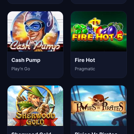
Cash Pump
Fire Hot
Play'n Go
Pragmatic