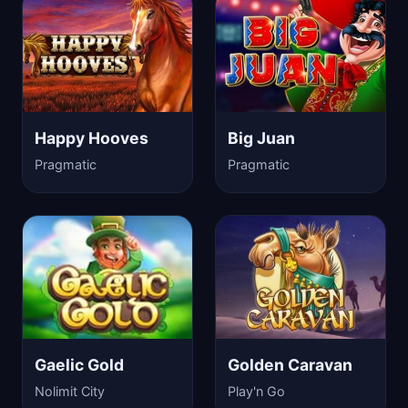
Happy Hooves
Big Juan
Pragmatic
Pragmatic
Gaelic Gold
Golden Caravan
Nolimit City
Play'n Go